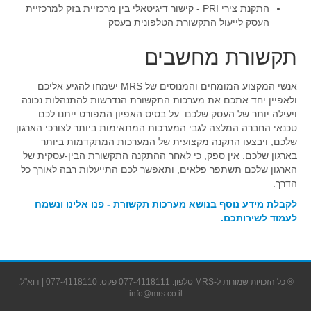
התקנת צירי PRI - קישור דיגיטאלי בין מרכזיית בזק למרכזיית
העסק לייעול התקשורת הטלפונית בעסק
תקשורת מחשבים
אנשי המקצוע המומחים והמנוסים של MRS ישמחו להגיע אליכם
ולאפיין יחד אתכם את מערכות התקשורת הנדרשות להתנהלות נכונה
ויעילה יותר של העסק שלכם. על בסיס האפיון המפורט ייתנו לכם
טכנאי החברה המלצה לגבי המערכות המתאימות ביותר לצורכי הארגון
שלכם, ויבצעו התקנה מקצועית של המערכות המתקדמות ביותר
בארגון שלכם. אין ספק, כי לאחר ההתקנה התקשורת הבין-עסקית של
הארגון שלכם תשתפר פלאים, ותאפשר לכם התייעלות רבה לאורך כל
הדרך.
לקבלת מידע נוסף בנושא מערכות תקשורת - פנו אלינו ונשמח
לעמוד לשירותכם.
® כל הזכויות שמורות ל-MRS טלפון: 077-4118111 פקס: 077-4118110 | דוא"ל:
info@mrs.co.il