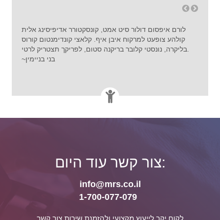
ג אלית
לורם איפסום דולור סיט אמט, קונסקטורר אדיפיסינג אלית
לור
חוצים.
קולהע צופעט למרקוח איבן איף. קלאצי קונדימנטום קורוס
קו
 סטום,
בליקרה, נונסטי קלובר בריקנה סטום, לפריקך תצטריק לרטי.
קלאצי ק
ישראלי
~בני בניימין
צור קשר עוד היום:
info@mrs.co.il
1-700-077-079
לקוח יקר לייעוץ מקצועי ולהזמנת שירות צור קשר