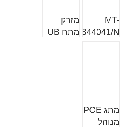
MT-
מזרק
344041/N
מתח UB
POE-24-
12W
הוסף לעגלה
הוסף לעגלה
24W/12V
מתג POE
מנוהל