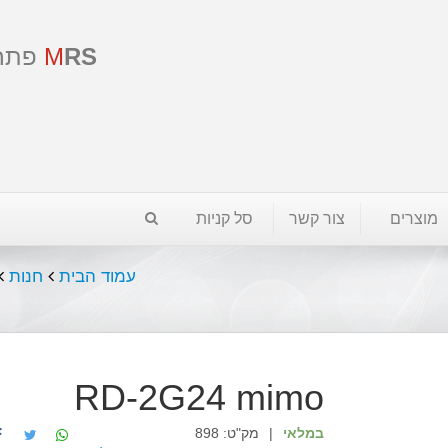
RS
M
פתר
מוצרים
צור קשר
סל קניות
עמוד הבית
חנות
RD-2G24 mimo
במלאי
|
מק"ט:
898