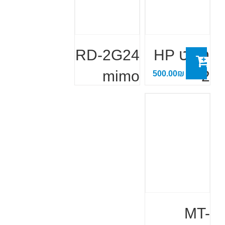
בולט HP
RD-2G24
mimo
2
500.00
₪
הוסף לעגלה
MT-